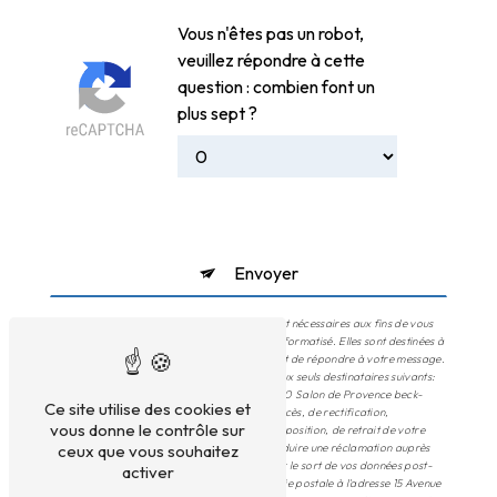
Vous n'êtes pas un robot,
veuillez répondre à cette
question : combien font un
plus sept ?
Envoyer
** Les données personnelles communiquées sont nécessaires aux fins de vous
contacter et sont enregistrées dans un fichier informatisé. Elles sont destinées à
Yohan Beck et ses sous-traitants dans le seul but de répondre à votre message.
Les données collectées seront communiquées aux seuls destinataires suivants:
Yohan Beck 15 Avenue Georges Guynemer 13300 Salon de Provence beck-
Ce site utilise des cookies et
yohan@hotmail.fr. Vous disposez de droits d’accès, de rectification,
vous donne le contrôle sur
d’effacement, de portabilité, de limitation, d’opposition, de retrait de votre
consentement à tout moment et du droit d’introduire une réclamation auprès
ceux que vous souhaitez
d’une autorité de contrôle, ainsi que d’organiser le sort de vos données post-
activer
mortem. Vous pouvez exercer ces droits par voie postale à l'adresse 15 Avenue