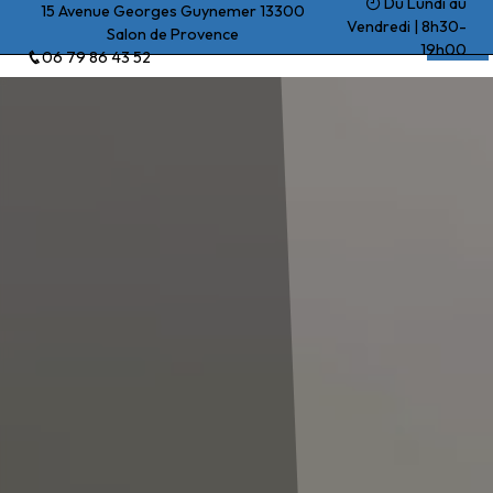
Du Lundi au
Panneau de gestion des cookies
15 Avenue Georges Guynemer 13300
Vendredi | 8h30-
Salon de Provence
Beck Yohan
19h00
06 79 86 43 52