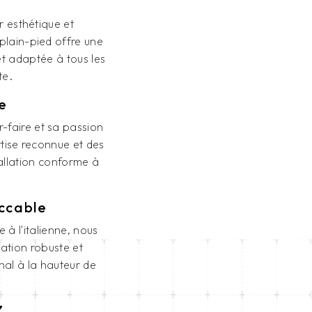
er esthétique et
plain-pied offre une
et adaptée à tous les
te.
e
-faire et sa passion
rtise reconnue et des
tallation conforme à
eccable
à l'italienne, nous
lation robuste et
nal à la hauteur de
Z