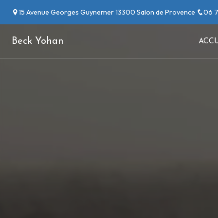
Panneau de gestion des cookies
15 Avenue Georges Guynemer 13300 Salon de Provence
06 7
Beck Yohan
ACCU