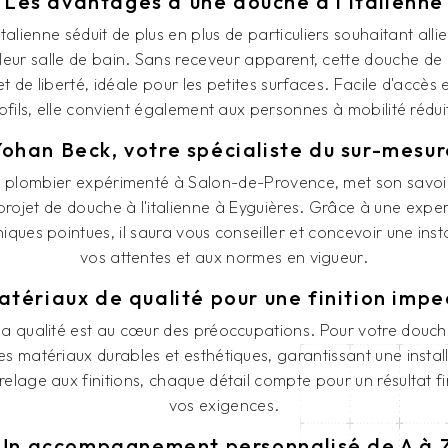
Les avantages d'une douche à l'italienne
talienne séduit de plus en plus de particuliers souhaitant alli
 leur salle de bain. Sans receveur apparent, cette douche de 
t de liberté, idéale pour les petites surfaces. Facile d'accès 
ofils, elle convient également aux personnes à mobilité rédui
Yohan Beck, votre spécialiste du sur-mesur
 plombier expérimenté à Salon-de-Provence, met son savoir
projet de douche à l'italienne à Eyguières. Grâce à une expe
ues pointues, il saura vous conseiller et concevoir une ins
vos attentes et aux normes en vigueur.
tériaux de qualité pour une finition imp
a qualité est au cœur des préoccupations. Pour votre douche 
s matériaux durables et esthétiques, garantissant une instal
relage aux finitions, chaque détail compte pour un résultat fi
vos exigences.
Un accompagnement personnalisé de A à 