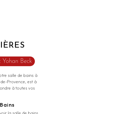
IÈRES
ec Yohan Beck
otre salle de bains à
-de-Provence, est à
pondre à toutes vos
 Bains
oir la salle de bains