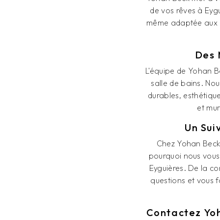
de vos rêves à Eygu
même adaptée aux pe
Des 
L'équipe de Yohan B
salle de bains. No
durables, esthétiqu
et mur
Un Sui
Chez Yohan Beck, 
pourquoi nous vous 
Eyguières. De la co
questions et vous f
Contactez Yoh