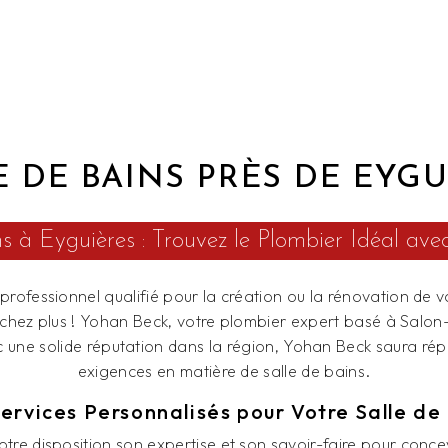
E DE BAINS PRÈS DE EYGU
ns à Eyguières : Trouvez le Plombier Idéal av
rofessionnel qualifié pour la création ou la rénovation de v
rchez plus ! Yohan Beck, votre plombier expert basé à Salon
c une solide réputation dans la région, Yohan Beck saura ré
exigences en matière de salle de bains.
ervices Personnalisés pour Votre Salle de
re disposition son expertise et son savoir-faire pour concev