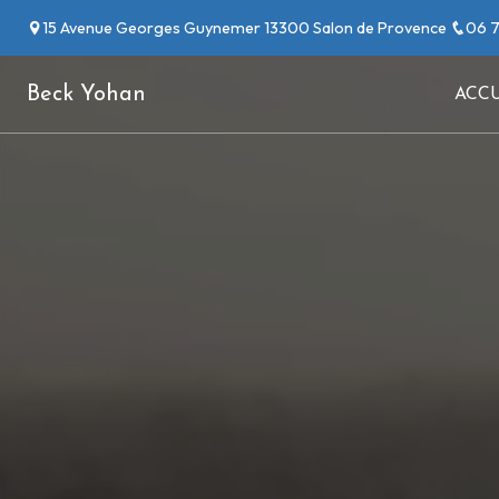
Panneau de gestion des cookies
15 Avenue Georges Guynemer 13300 Salon de Provence
06 7
Beck Yohan
ACCU