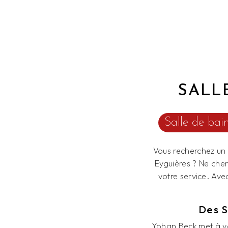
SALL
Salle de bai
Vous recherchez un p
Eyguières ? Ne che
votre service. Ave
Des S
Yohan Beck met à vot