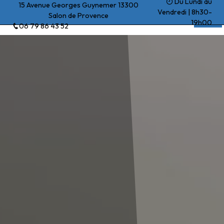
Du Lundi au
Panneau de gestion des cookies
15 Avenue Georges Guynemer 13300
Vendredi | 8h30-
Salon de Provence
Beck Yohan
19h00
06 79 86 43 52