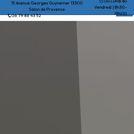
Du Lundi au
Panneau de gestion des cookies
15 Avenue Georges Guynemer 13300
Vendredi | 8h30-
Salon de Provence
Beck Yohan
19h00
06 79 86 43 52