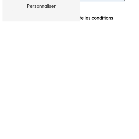
Personnaliser
En cochant cette case, j'accepte les conditions
particulières ci-dessous **
Vous n'êtes pas un robot,
veuillez répondre à cette
question : combien font neuf
plus huit ?
Envoyer
** Les données personnelles communiquées sont nécessaires aux fins de vous