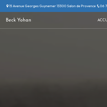
Panneau de gestion des cookies
15 Avenue Georges Guynemer 13300 Salon de Provence
06 7
Beck Yohan
ACCU