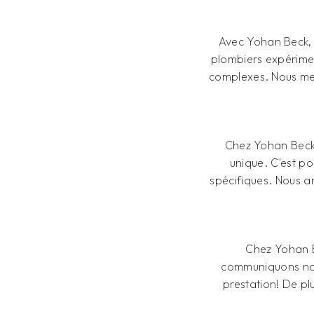
Avec Yohan Beck, v
plombiers expérimen
complexes. Nous met
Chez Yohan Beck
unique. C'est p
spécifiques. Nous a
Chez Yohan B
communiquons nos t
prestation! De pl