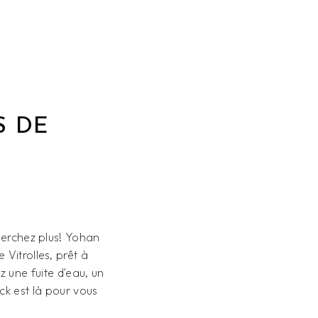
S DE
herchez plus! Yohan
Vitrolles, prêt à
 une fuite d'eau, un
k est là pour vous