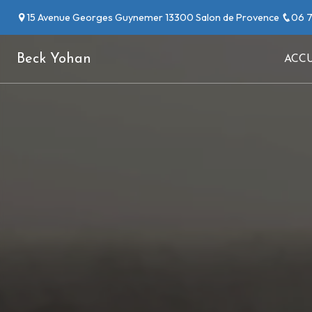
Panneau de gestion des cookies
15 Avenue Georges Guynemer 13300 Salon de Provence
06 7
Beck Yohan
ACCU