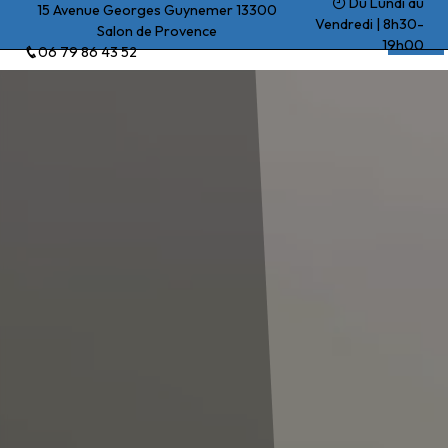
Du Lundi au
Panneau de gestion des cookies
15 Avenue Georges Guynemer 13300
Vendredi | 8h30-
Salon de Provence
Beck Yohan
19h00
06 79 86 43 52