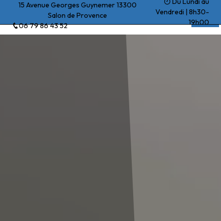
Du Lundi au
Panneau de gestion des cookies
15 Avenue Georges Guynemer 13300
Vendredi | 8h30-
Salon de Provence
Beck Yohan
19h00
06 79 86 43 52