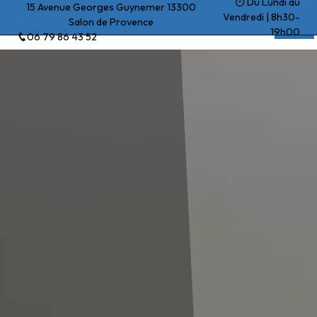
Du Lundi au
Panneau de gestion des cookies
15 Avenue Georges Guynemer 13300
Vendredi | 8h30-
Salon de Provence
Beck Yohan
19h00
06 79 86 43 52