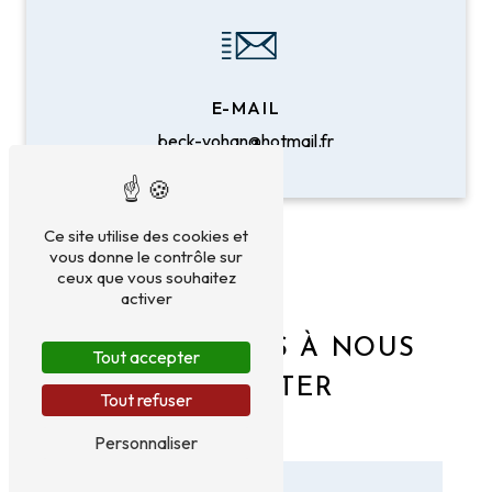
E-MAIL
beck-yohan@hotmail.fr
Ce site utilise des cookies et
vous donne le contrôle sur
ceux que vous souhaitez
activer
N'HÉSITEZ PAS À NOUS
Tout accepter
CONTACTER
Tout refuser
Personnaliser