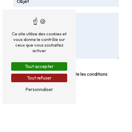
Ce site utilise des cookies et
vous donne le contrôle sur
ceux que vous souhaitez
activer
Tout accepter
En cochant cette case, j'accepte les conditions
Tout refuser
particulières ci-dessous **
Personnaliser
Vous n'êtes pas un robot,
veuillez répondre à cette
question : combien font un
plus huit ?