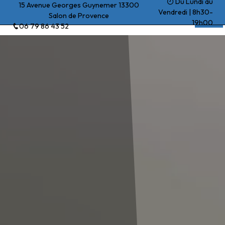
Du Lundi au
Panneau de gestion des cookies
15 Avenue Georges Guynemer 13300
Vendredi | 8h30-
Salon de Provence
Beck Yohan
19h00
06 79 86 43 52