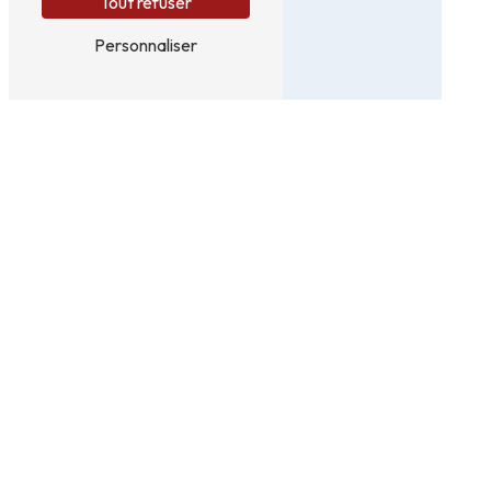
Tout refuser
Personnaliser
En cochant cette case, j'accepte les conditions
particulières ci-dessous **
Vous n'êtes pas un robot,
veuillez répondre à cette
question : combien font sept
plus sept ?