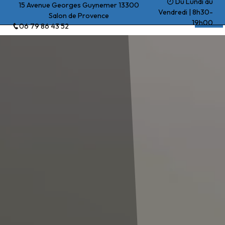
Du Lundi au
Panneau de gestion des cookies
15 Avenue Georges Guynemer 13300
Vendredi | 8h30-
Salon de Provence
Beck Yohan
19h00
06 79 86 43 52