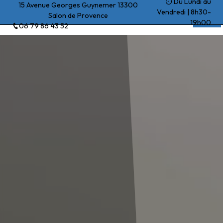
Du Lundi au
Panneau de gestion des cookies
15 Avenue Georges Guynemer 13300
Vendredi | 8h30-
Salon de Provence
Beck Yohan
19h00
06 79 86 43 52